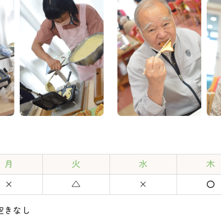
月
火
水
木
×
△
×
〇
空きなし