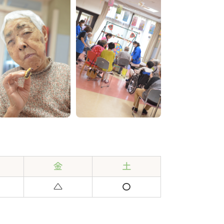
金
土
△
〇