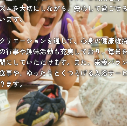
ズムを大切にしながら、安心して過ごせ
います。

クリエーションを通じて、心身の健康維
の行事や趣味活動も充実しており、毎日
間にしていただけます。また、栄養バラ
食事や、ゆったりとくつろげる入浴サー
ります。
