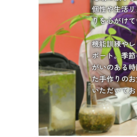
個性や生活リ
りを心がけて
機能訓練やレ
ポート。季節
がいのある時
た手作りのお
いただいてお